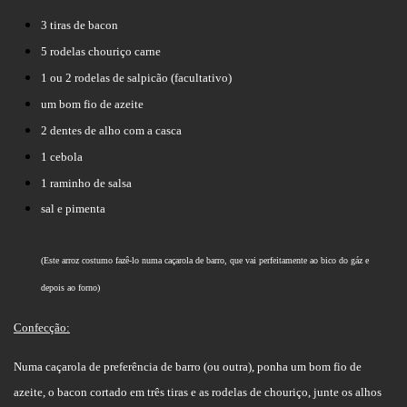
3 tiras de bacon
5 rodelas chouriço carne
1 ou 2 rodelas de salpicão (facultativo)
um bom fio de azeite
2 dentes de alho com a casca
1 cebola
1 raminho de salsa
sal e pimenta
(Este arroz costumo fazê-lo numa caçarola de barro, que vai perfeitamente ao bico do gáz e
depois ao forno)
Confecção:
Numa caçarola de preferência de barro (ou outra), ponha um bom fio de
azeite, o bacon cortado em três tiras e as rodelas de chouriço, junte os alhos