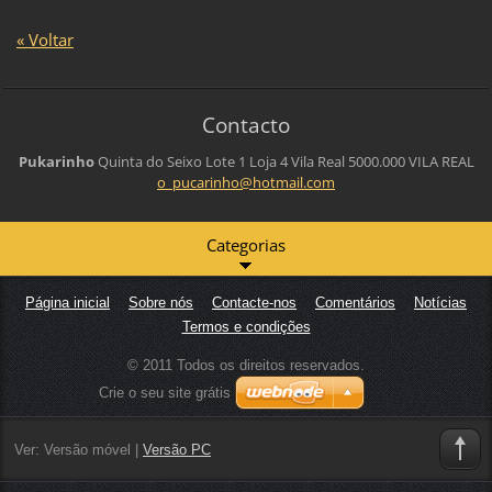
« Voltar
Contacto
Pukarinho
Quinta do Seixo Lote 1 Loja 4
Vila Real
5000.000 VILA REAL
o_pucari
nho@hotm
ail.com
Categorias
Página inicial
Sobre nós
Contacte-nos
Comentários
Notícias
Termos e condições
© 2011 Todos os direitos reservados.
Crie o seu site grátis
Ver:
Versão móvel
|
Versão PC