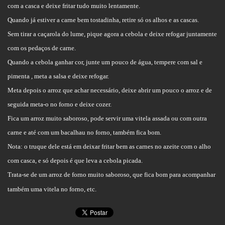
com a casca e deixe fritar tudo muito lentamente.
Quando já estiver a carne bem tostadinha, retire só os alhos e as cascas.
Sem tirar a caçarola do lume, pique agora a cebola e deixe refogar juntamente
com os pedaços de carne.
Quando a cebola ganhar cor, junte um pouco de água, tempere com sal e
pimenta , meta a salsa e deixe refogar.
Meta depois o arroz que achar necessário, deixe abrir um pouco o arroz e de
seguida meta-o no forno e deixe cozer.
Fica um arroz muito saboroso, pode servir uma vitela assada ou com outra
carne e até com um bacalhau no forno, também fica bom.
Nota: o truque dele está em deixar fritar bem as carnes no azeite com o alho
com casca, e só depois é que leva a cebola picada.
Trata-se de um arroz de forno muito saboroso, que fica bom para acompanhar
também uma vitela no forno, etc.