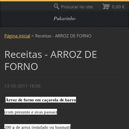
Procurar no site
0,00 €
Pukarinho
Página inicial
>
Receitas - ARROZ DE FORNO
Receitas - ARROZ DE
FORNO
13-05-2011 18:06
Arroz de forno em caçarola de barro
(com presunto e uvas passas)
200 g de arroz (estufado ou basmati)