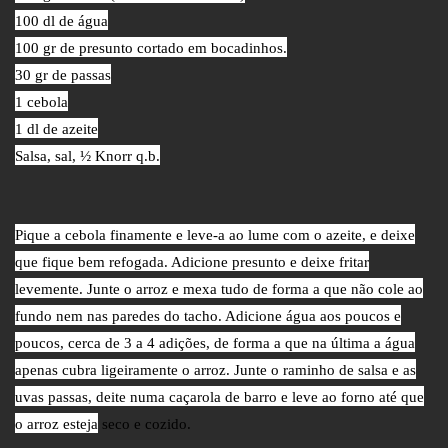
100 dl de água
100 gr de presunto cortado em bocadinhos.
30 gr de passas
1 cebola
1 dl de azeite
Salsa, sal, ½ Knorr q.b.
Pique a cebola finamente e leve-a ao lume com o azeite, e deixe
que fique bem refogada. Adicione presunto e deixe fritar
levemente. Junte o arroz e mexa tudo de forma a que não cole ao
fundo nem nas paredes do tacho. Adicione água aos poucos e
poucos, cerca de 3 a 4 adições, de forma a que na última a água
apenas cubra ligeiramente o arroz. Junte o raminho de salsa e as
uvas passas, deite numa caçarola de barro e leve ao forno até que
o arroz esteja
seco e cozido.