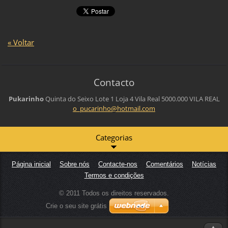
« Voltar
Contacto
Pukarinho
Quinta do Seixo Lote 1 Loja 4
Vila Real
5000.000 VILA REAL
o_pucari
nho@hotm
ail.com
Categorias
Página inicial
Sobre nós
Contacte-nos
Comentários
Notícias
Termos e condições
© 2011 Todos os direitos reservados.
Crie o seu site grátis