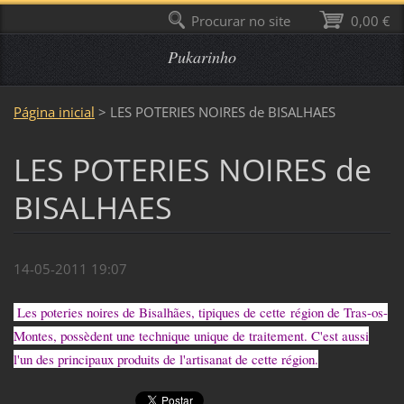
Procurar no site
0,00 €
Pukarinho
Página inicial
>
LES POTERIES NOIRES de BISALHAES
LES POTERIES NOIRES de
BISALHAES
14-05-2011 19:07
Les poteries noires de Bisalhães, tipiques de cette région de Tras-os-
Montes, possèdent une technique unique de traitement. C'est aussi
l'un des principaux produits de l'artisanat de cette région.