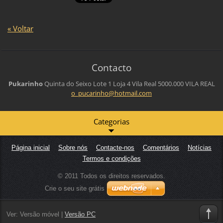
« Voltar
Contacto
Pukarinho
Quinta do Seixo Lote 1 Loja 4
Vila Real
5000.000 VILA REAL
o_pucari
nho@hotm
ail.com
Categorias
Página inicial
Sobre nós
Contacte-nos
Comentários
Notícias
Termos e condições
© 2011 Todos os direitos reservados.
Crie o seu site grátis
Ver:
Versão móvel
|
Versão PC