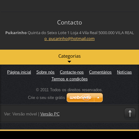
Contacto
Pukarinho
Quinta do Seixo Lote 1 Loja 4
Vila Real
5000.000 VILA REAL
o_pucari
nho@hotm
ail.com
Categorias
Página inicial
Sobre nós
Contacte-nos
Comentários
Notícias
Termos e condições
© 2011 Todos os direitos reservados.
Crie o seu site grátis
Ver:
Versão móvel
|
Versão PC