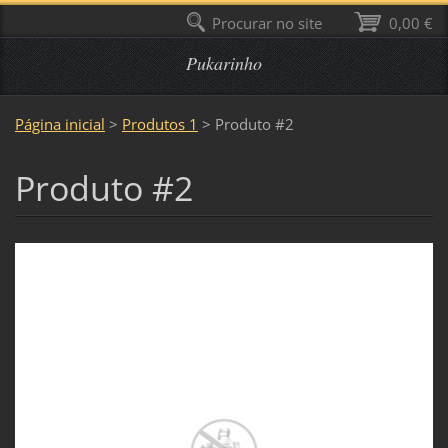
Procurar no site
0,00 €
Pukarinho
Página inicial
>
Produtos 1
>
Produto #2
Produto #2