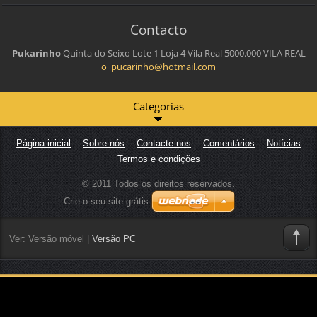
Contacto
Pukarinho
Quinta do Seixo Lote 1 Loja 4
Vila Real
5000.000 VILA REAL
o_pucari
nho@hotm
ail.com
Categorias
Página inicial
Sobre nós
Contacte-nos
Comentários
Notícias
Termos e condições
© 2011 Todos os direitos reservados.
Crie o seu site grátis
Ver:
Versão móvel
|
Versão PC