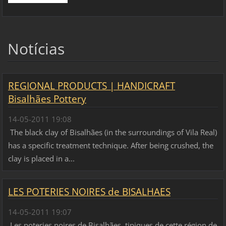
Notícias
REGIONAL PRODUCTS | HANDICRAFT
Bisalhães Pottery
14-05-2011 19:08
The black clay of Bisalhães (in the surroundings of Vila Real)
has a specific treatment technique. After being crushed, the
clay is placed in a...
LES POTERIES NOIRES de BISALHAES
14-05-2011 19:07
Les poteries noires de Bisalhães, tipiques de cette région de